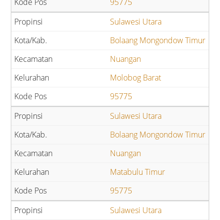
95775
Sulawesi Utara
Bolaang Mongondow Timur
Nuangan
Molobog Barat
95775
Sulawesi Utara
Bolaang Mongondow Timur
Nuangan
Matabulu Timur
95775
Sulawesi Utara