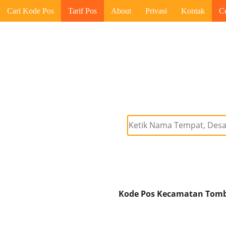
Cari Kode Pos
Tarif Pos
About
Privasi
Kontak
C
Kode Pos Kecamatan Tomba