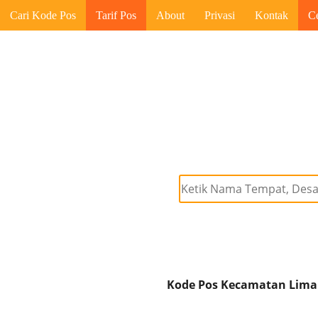
Cari Kode Pos
Tarif Pos
About
Privasi
Kontak
C
Kode Pos Kecamatan Limap