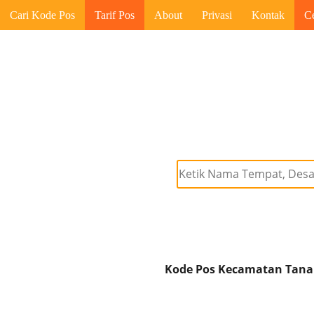
Cari Kode Pos
Tarif Pos
About
Privasi
Kontak
C
Kode Pos Kecamatan Tanah 