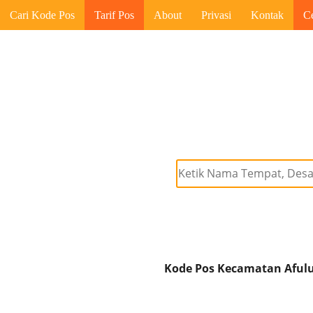
Cari Kode Pos
Tarif Pos
About
Privasi
Kontak
C
Kode Pos Kecamatan Afulu 