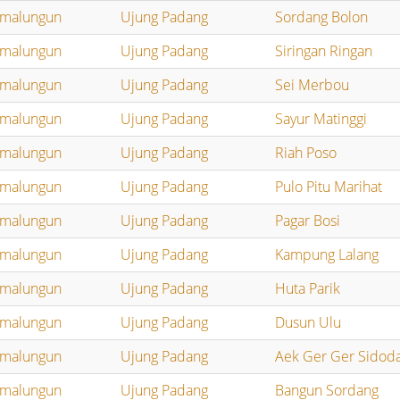
imalungun
Ujung Padang
Sordang Bolon
imalungun
Ujung Padang
Siringan Ringan
imalungun
Ujung Padang
Sei Merbou
imalungun
Ujung Padang
Sayur Matinggi
imalungun
Ujung Padang
Riah Poso
imalungun
Ujung Padang
Pulo Pitu Marihat
imalungun
Ujung Padang
Pagar Bosi
imalungun
Ujung Padang
Kampung Lalang
imalungun
Ujung Padang
Huta Parik
imalungun
Ujung Padang
Dusun Ulu
imalungun
Ujung Padang
Aek Ger Ger Sidod
imalungun
Ujung Padang
Bangun Sordang