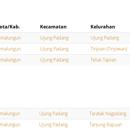
ota/Kab.
Kecamatan
Kelurahan
imalungun
Ujung Padang
Ujung Padang
imalungun
Ujung Padang
Tinjoan (Tinjowan)
imalungun
Ujung Padang
Teluk Tapian
imalungun
Ujung Padang
Taratak Nagodang
imalungun
Ujung Padang
Tanjung Rapuan