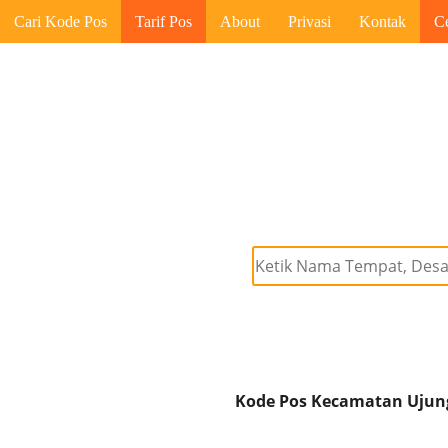
Cari Kode Pos
Tarif Pos
About
Privasi
Kontak
C
Kode Pos Kecamatan Ujung