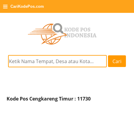
≡
CariKodePos.com
Cari
Kode Pos Cengkareng Timur : 11730