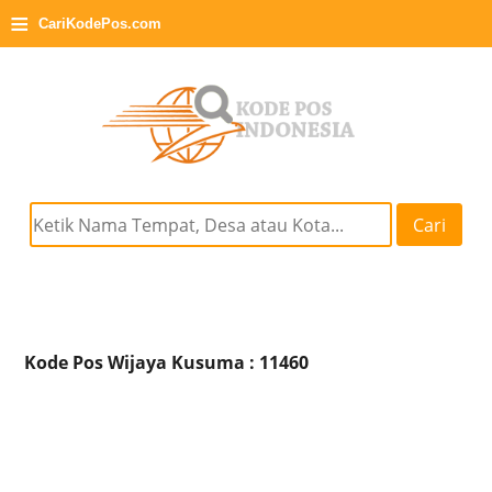
≡
CariKodePos.com
Cari
Kode Pos Wijaya Kusuma : 11460