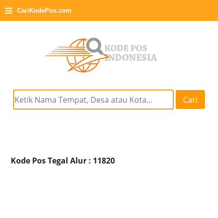
≡
CariKodePos.com
Cari
Kode Pos Tegal Alur : 11820