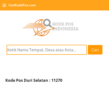
≡
CariKodePos.com
Cari
Kode Pos Duri Selatan : 11270