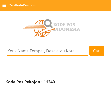
≡
CariKodePos.com
Cari
Kode Pos Pekojan : 11240