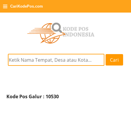
≡
CariKodePos.com
Cari
Kode Pos Galur : 10530