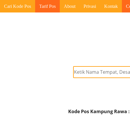
Cari Kode Pos
Tarif Pos
About
Privasi
Kontak
C
Kode Pos Kampung Rawa :