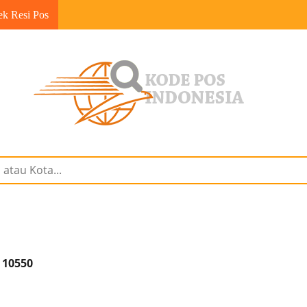
ek Resi Pos
 10550