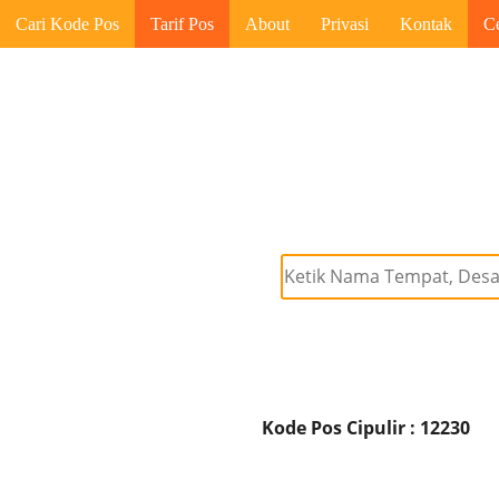
Cari Kode Pos
Tarif Pos
About
Privasi
Kontak
C
Kode Pos Cipulir : 12230