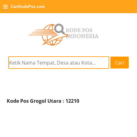
≡
CariKodePos.com
Cari
Kode Pos Grogol Utara : 12210