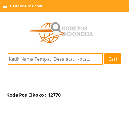
≡
CariKodePos.com
Cari
Kode Pos Cikoko : 12770