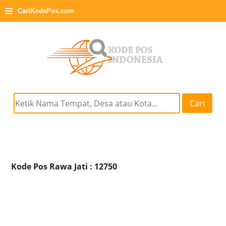
≡
CariKodePos.com
Cari
Kode Pos Rawa Jati : 12750