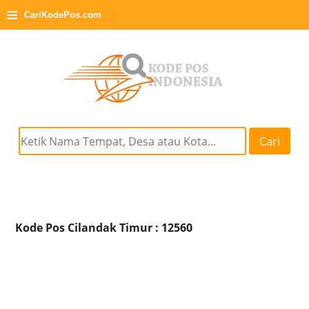
≡
CariKodePos.com
Cari
Kode Pos Cilandak Timur : 12560