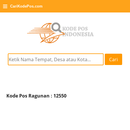
≡
CariKodePos.com
Cari
Kode Pos Ragunan : 12550