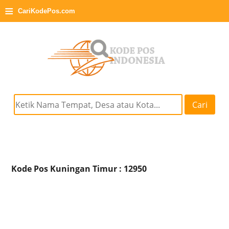
≡
CariKodePos.com
Cari
Kode Pos Kuningan Timur : 12950