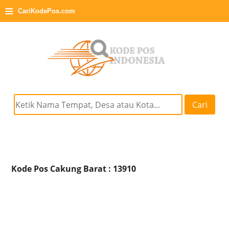
≡
CariKodePos.com
Cari
Kode Pos Cakung Barat : 13910