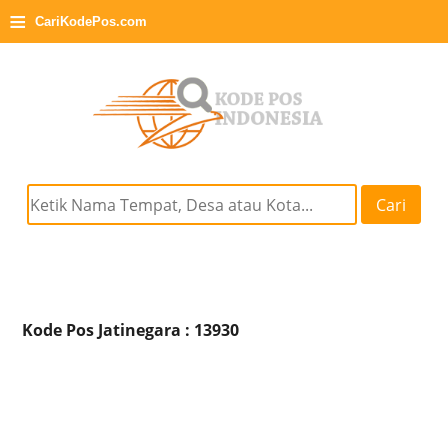
≡
CariKodePos.com
Cari
Kode Pos Jatinegara : 13930