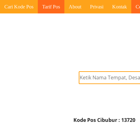
Cari Kode Pos
Tarif Pos
About
Privasi
Kontak
C
Kode Pos Cibubur : 13720