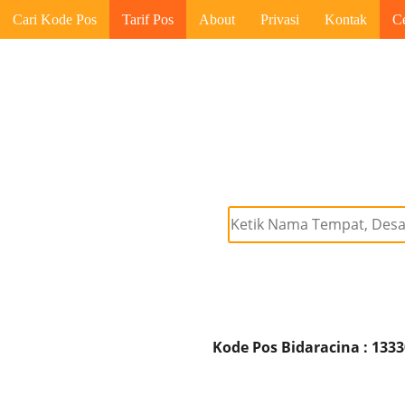
Cari Kode Pos
Tarif Pos
About
Privasi
Kontak
C
Kode Pos Bidaracina : 133