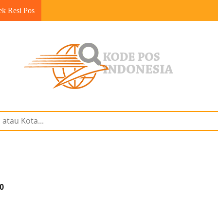
ek Resi Pos
30