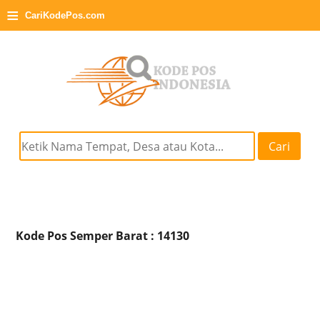
≡
CariKodePos.com
Cari
Kode Pos Semper Barat : 14130