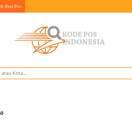
ek Resi Pos
60