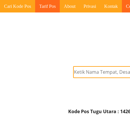
Cari Kode Pos
Tarif Pos
About
Privasi
Kontak
C
Kode Pos Tugu Utara : 142