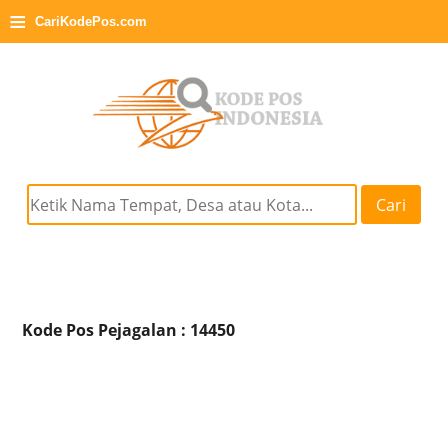
≡
CariKodePos.com
Cari
Kode Pos Pejagalan : 14450