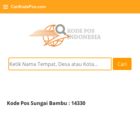
≡
CariKodePos.com
Cari
Kode Pos Sungai Bambu : 14330