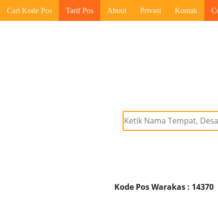
Cari Kode Pos
Tarif Pos
About
Privasi
Kontak
C
Kode Pos Warakas : 14370