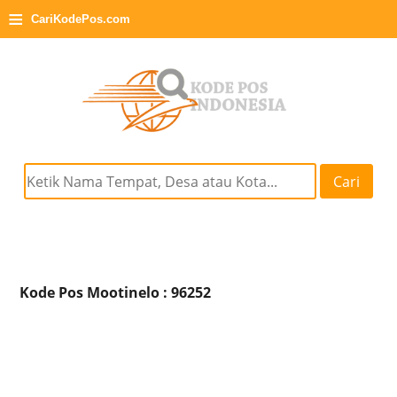
≡
CariKodePos.com
Cari
Kode Pos Mootinelo : 96252