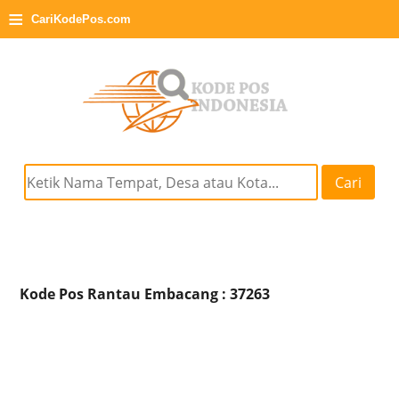
≡
CariKodePos.com
Cari
Kode Pos Rantau Embacang : 37263