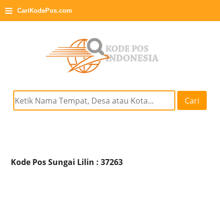
≡
CariKodePos.com
Cari
Kode Pos Sungai Lilin : 37263