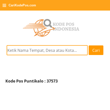
≡
CariKodePos.com
Cari
Kode Pos Puntikalo : 37573