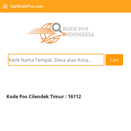
≡
CariKodePos.com
Cari
Kode Pos Cilendek Timur : 16112