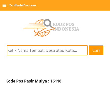
≡
CariKodePos.com
Cari
Kode Pos Pasir Mulya : 16118