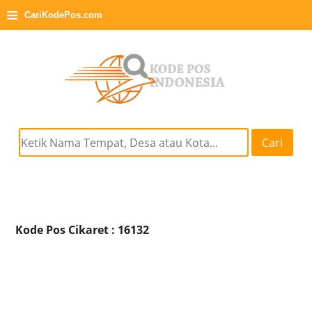
≡
CariKodePos.com
Cari
Kode Pos Cikaret : 16132