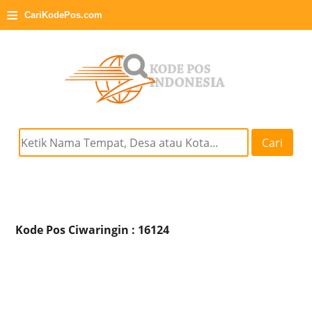
≡
CariKodePos.com
Cari
Kode Pos Ciwaringin : 16124