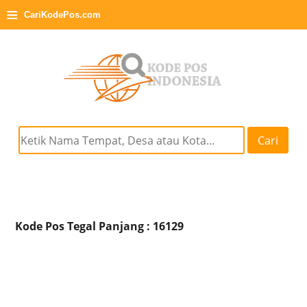
≡
CariKodePos.com
Cari
Kode Pos Tegal Panjang : 16129