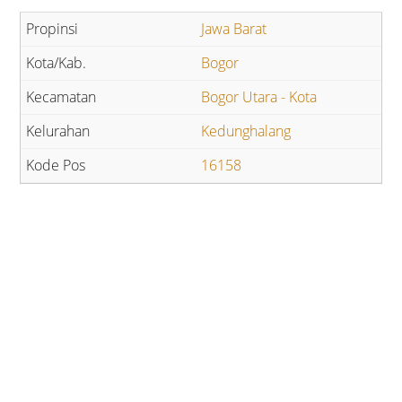
Jawa Barat
Bogor
Bogor Utara - Kota
Kedunghalang
16158