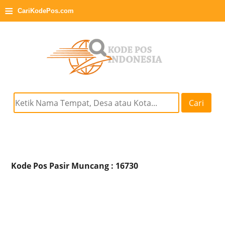
≡
CariKodePos.com
Cari
Kode Pos Pasir Muncang : 16730