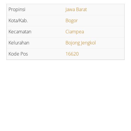
Jawa Barat
Bogor
Ciampea
Bojong Jengkol
16620