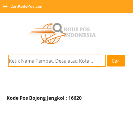
≡
CariKodePos.com
Cari
Kode Pos Bojong Jengkol : 16620