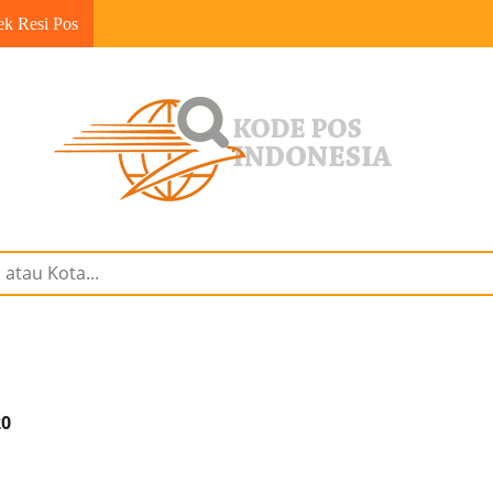
ek Resi Pos
20