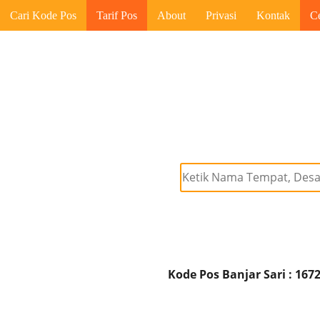
Cari Kode Pos
Tarif Pos
About
Privasi
Kontak
C
Kode Pos Banjar Sari : 167