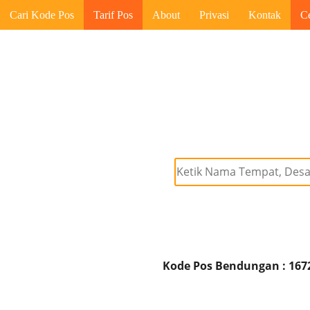
Cari Kode Pos
Tarif Pos
About
Privasi
Kontak
C
Kode Pos Bendungan : 167