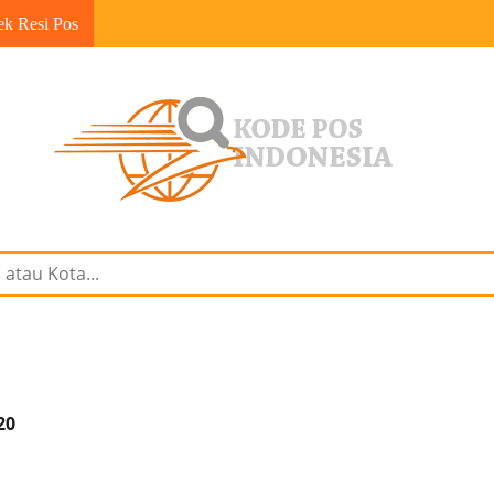
ek Resi Pos
20