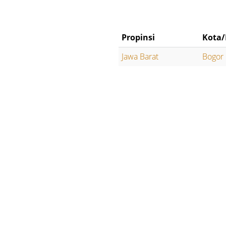
Propinsi
Kota/
Jawa Barat
Bogor