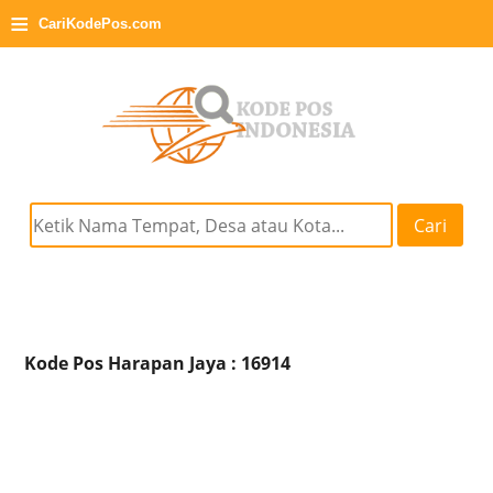
≡
CariKodePos.com
Cari
Kode Pos Harapan Jaya : 16914