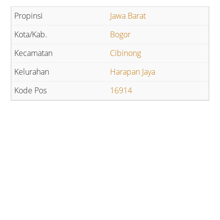
Jawa Barat
Bogor
Cibinong
Harapan Jaya
16914