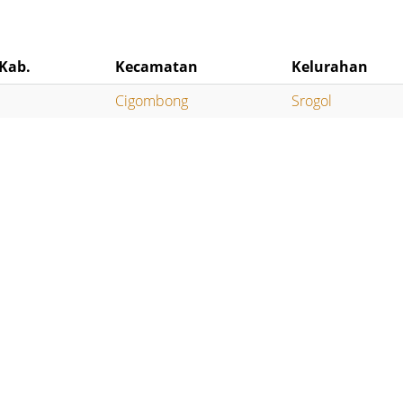
Kab.
Kecamatan
Kelurahan
Cigombong
Srogol