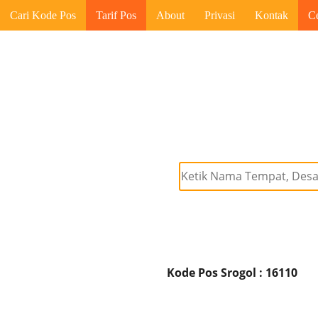
Cari Kode Pos
Tarif Pos
About
Privasi
Kontak
C
Kode Pos Srogol : 16110