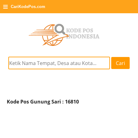
≡
CariKodePos.com
Cari
Kode Pos Gunung Sari : 16810