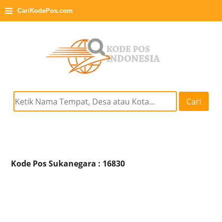
≡
CariKodePos.com
Cari
Kode Pos Sukanegara : 16830