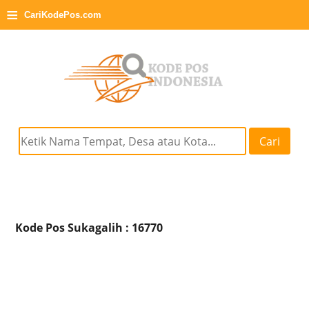
≡
CariKodePos.com
Cari
Kode Pos Sukagalih : 16770