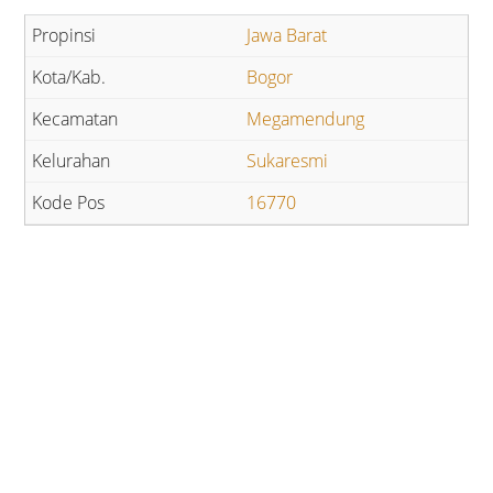
Jawa Barat
Bogor
Megamendung
Sukaresmi
16770