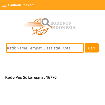
≡
CariKodePos.com
Cari
Kode Pos Sukaresmi : 16770